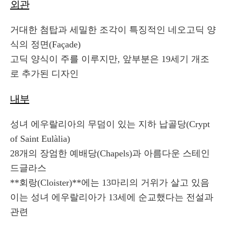
외관
거대한 첨탑과 세밀한 조각이 특징적인 네오고딕 양
식의 정면(Façade)
고딕 양식이 주를 이루지만, 앞부분은 19세기 개조
로 추가된 디자인
내부
성녀 에우랄리아의 무덤이 있는 지하 납골당(Crypt
of Saint Eulàlia)
28개의 장엄한 예배당(Chapels)과 아름다운 스테인
드글라스
**회랑(Cloister)**에는 13마리의 거위가 살고 있음
이는 성녀 에우랄리아가 13세에 순교했다는 전설과
관련