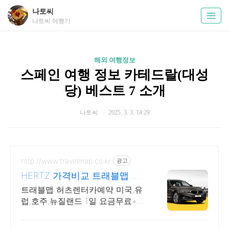
나토씨
나토씨 여행기
해외 여행정보
스페인 여행 정보 카테드랄(대성
당) 베스트 7 소개
나토씨
2025. 3. 3. 14:29
http://www.travelmap.co.kr
광고
HERTZ 가격비교 트래블맵 허
츠렌터카 10% 추가 할인
트래블맵 허츠렌터카예약 미국,유
럽,호주,뉴질랜드 1일 요금무료+추
가10%할인혜택