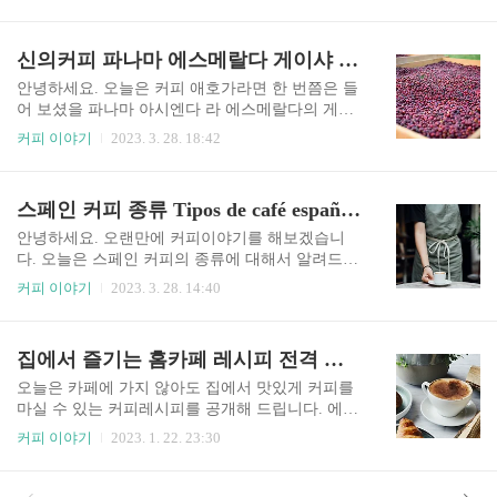
만 현재로서 가장 비싼 커피에 속하는 커피 중에 블
피가 생산이 된다는것은 저도 이번에 처음 알게 되
랙 아이보리 커피라고 있습니다. 커피 애호가 들이
어 참 놀라운 것 같습니다. 로부스타 커피의 주요
라면 한번쯤은 들어보셨을 블랙 아이보리 커피에
신의커피 파나마 에스메랄다 게이샤 커피
생산지역은 아프리카와 아시아 지역입니다. 그중
대해서 알려드리겠습니다. What is the most expensi
아시아의 베트남이 세계..
ve coffee in the world? The number one spot may cha
안녕하세요. 오늘은 커피 애호가라면 한 번쯤은 들
nge at any time because many coffee producing high-q
어 보셨을 파나마 아시엔다 라 에스메랄다의 게이
uality coffee beans every year, but it is currently one o
샤커피에 대해서 소개해 보겠습니다. 이전에도 파
커피 이야기
2023. 3. 28. 18:42
f the most expensive coffees. If you'r..
나마 게이샤커피 알아보기로 한번 소개를 해드렸
었습니다만, 짧게나마 다시 소개해 보려고 합니다.
세계적인 커피 품평가인 돈 올리는 게이샤 커피를
스페인 커피 종류 Tipos de café españoles
처음 맛보고 이렇게 평가했다고 합니다. "커피 잔
에서 신을 보았다" 그의 평가로 인하여 게이샤 커
안녕하세요. 오랜만에 커피이야기를 해보겠습니
피는 신의 커피라는 별칭을 갖게 됩니다. 게이샤커
다. 오늘은 스페인 커피의 종류에 대해서 알려드리
피를 맛본 품평가들의 평가만 들어도 어떤 커피일
겠습니다. 요즘 스페인 여행을 떠나시는 분들이 꽤
커피 이야기
2023. 3. 28. 14:40
지 너무가 기대가 되는데요. 품평가 들은 "향이 풍
많더라구요. 스페인 여행하시면서 한 번쯤은 카페
성하고 커피잔에서 빛줄기가 쏟아져 나오는듯하
에서 커피를 마셔보게 될 텐데요. 스페인 커피는 어
다" "이제껏 마셔본 커피 중에서 가장 완벽했다" 등
떤 종류가 있는지, 그리고 어떻게 주문하면 되는지
집에서 즐기는 홈카페 레시피 전격 공개
등 다양한 묘사로 게이샤커피를 찬양했습니다. 게
알려드리겠습니다. 목차 이탈리아 못지 않게 커피
이샤(Geisha)는 커피 품종 중에 한 종류..
에 짐심인 스페인의 가장 대중적인 커피는 어떤것
오늘은 카페에 가지 않아도 집에서 맛있게 커피를
이 있을까요? 지금부터 소개해 드릴게요. 1. 카페솔
마실 수 있는 커피레시피를 공개해 드립니다. 에스
로 Cafe Solo 카페 솔로는 쉽게 에스프레소라고 생
프레소가 있어야 하지만 혹시나 가정용 에스프레
커피 이야기
2023. 1. 22. 23:30
각하시면 돼요. 다만, 에스프레소보다는 조금 묽은
소 머신이 없다면 카누 같은 블랙 인스턴트커피를
커피입니다. 에스프레소는 고운 커피파우더에 압
진하게 타주세요. 너무 간편한데 너무 맛있어서 놀
력을 가해서 소량의 커피를 추출하는 것인데요. 카
랄 레시피를 공개해 드립니다. 추로스 카푸치노 추