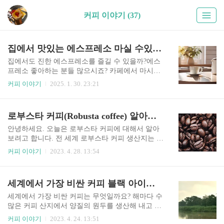
커피 이야기 (37)
집에서 맛있는 에스프레소 마실 수있는 방법
집에서도 진한 에스프레소를 즐길 수 있을까?에스
프레소 좋아하는 분들 많으시죠? 카페에서 마시는
진한 에스프레소를 집에서도 만들 수 있다면 참 좋
커피 이야기
2025. 1. 30. 23:21
을 텐데요.사실 에스프레소를 추출할수있는 장비
만 있다면 집에서도 충분히 맛있는 에스프레소를
추출할 수 있어요!오늘은 집에서 에스프레소를 만
로부스타 커피(Robusta coffee) 알아보기
들 수 있는 도구 5가지와 사용법을 알려드릴께요.
그리고 장단점까지 소개해 드릴게요.마지막에는
안녕하세요. 오늘은 로부스타 커피에 대해서 알아
에스프레소를 활용한 맛있는 커피 음료 레시피도
보려고 합니다. 전 세계 로부스타 커피 생산지는 어
알려드릴 테니 끝까지 읽어보세요! 1. 에스프레소
디가 있을까요? 일반적으로 로부스타 커피를 생각
커피 이야기
2023. 4. 28. 13:54
머신 카페와 똑같은 에스프레소를 마실 수있는 도
하면 베트남, 인도네시아 등 아시아지역에서 생산
구예요.에스프레소 머신의 경우 카페에 있는 머신
된다고 생각합니다. 하지만 아시아에만 국한되는
처럼 2구 3구짜리도 있지만 가정용으로 1구짜리 머
것이 아닌 아프리카, 북미, 남미, 유럽 등 다양한 지
세계에서 가장 비싼 커피 블랙 아이보리 커피
신도 있습니다.확실히 가장 맛있는 에스프레소를
역과 나라에서 생산되고 있습니다. 아프리카 - 에
맛 볼 수있는 도구예요. 추출 방법원두를 에스프레
티오피아, 케냐, 우간다 등에서 생산 아시아 지역 -
세계에서 가장 비싼 커피는 무엇일까요? 해마다 수
소용..
인도, 베트남, 인도네시아 등에서 생산 북미지역 -
많은 커피 산지에서 양질의 원두를 생산해 내고 있
미국, 멕시코 남미 - 브라질, 콜롬비아 유럽 - 이탈
기 때문에 언제라도 1위의 자리가 바뀔 수가 있지
커피 이야기
2023. 4. 24. 13:51
리아와 프랑스 이탈리아, 프랑스, 미국등에서도 커