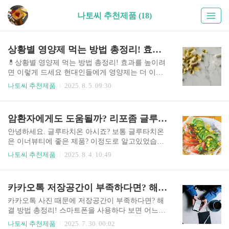
나토씨 추천제품 (18)
상황별 영양제 먹는 방법 총정리! 효과를 높이려면 이렇게 드세요
💊상황별 영양제 먹는 방법 총정리! 효과를 높이려
면 이렇게 드세요 현대인들에게 영양제는 더 이상
선택이 아닌 필수가 되어가고 있죠.하지만 아무 때
나토씨 추천제품
2025. 8. 5. 09:30
나, 아무렇게나 먹는다고 효과가 나는 건 아니에요.
오히려 잘못된 복용법은 흡수율을 떨어뜨리거나
몸에 무리를 줄 수도 있어요. 그래서 오늘은!피로,
암환자에게도 도움될까? 리포좀 글루타치온 효능과 주의사항
불면, 다이어트, 면역력 저하, 갱년기, 시력·모발 저
하, 혈당 관리 등상황별로 어떤 영양제를 먹어야 하
안녕하세요. 글루타치온 아시죠? 보통 글루타치온
는지, 언제 어떻게 먹으면 좋은지그리고 함께 먹으
은 이너뷰티에 좋은 제품? 이정도로 알고있었습니
면 더 효과가 좋은 음식까지 정리해드릴게요. 상황
다.그런데 며칠전 한 TV 프로그램에서 암환자분께
나토씨 추천제품
2025. 8. 4. 10:49
필용한 영양성분섭취시간궁합 좋은 영양제함께 먹
서 리포좀 글루타치온을 섭취한 이야기가 나왔어
으면 좋은 음식1. 피로 누적비타민B군, 마그네슘,
요.내용을 다 보지 못하고 외출하였기에 그 궁금증
코엔자임Q10, 타우린아침 식후 (B군), 저녁 식후
이 가시지 않더라고요.그래서 글루타치온이 암환
카카오톡 저장공간이 부족하다면? 해결 방법 총정리!
(Mg, Q10)비타민C와 함께 B군 섭취 시 피로 회복 ↑
자에게 도움이 되는지에 대해서 알아보았습니다.
바나나, ..
제가 알아본 정보 함께 공유할께요. 리포좀 글루타
카카오톡 사진 때문에 저장공간이 부족하다면? 해
치온 효능리포좀 글루타치온은 일반 글루타치온의
결 방법 총정리! 스마트폰을 사용하다 보면 어느
낮은 흡수율을 개선한 형태로, 항산화, 간 해독, 면
순간 “저장 공간이 부족합니다”라는 알림이 뜨곤
나토씨 추천제품
2025. 7. 30. 00:02
역력 강화, 피부 미백 등의 효능과 효과를 기대할