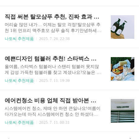
하죠.특히 카카오톡 대화방에 쌓인 사진, 동영상 파
수 있습니다. 1. 효능 및 효과 강력한 항산화 작용:
일이 상당한 저장공간을 차지한다는 사실, 알고 계
활성산소를 제거해 세포 손상을 방지하고 노화 방
셨나요?저도 이 사실을 모르고 계속 사용을 하다가
직접 써본 탈모샴푸 추천, 진짜 효과 있었던 후기 공개
지에 도움을 줍니다.간 기능 지원 : 독소 해독을 촉
알게 된 후 깜짝 놀랐어요.친구와 주고받은 사진,
진하여 간 건강을 개선합니다. 면역력 ..
가족 단톡방의 셀 수 없는 동영상들… 모두 스마트
머리숱 많던 내가… 이제는 탈모 걱정!탈모샴푸 추
폰 저장 공간을 잡아먹는 주범이었어요.오늘은 카
천 1위 먼프리 맥주효모 샴푸 솔직 후기안녕하세
카오톡 사진으로 인해 저장공간이 부족할 때 해결
요.저는 원래 머리숱이 많은 편이었어요.엄마 쪽은
나토씨 추천제품
2025. 7. 26. 22:38
할 수 있는 방법을 정리해볼게요.어렵지 않으니 찬
숱이 풍성하고, 아빠 쪽은 조금 적은 편인데 어릴
찬히 읽어 보시고 따라해보세요. 📌 1. 카카오톡 대
땐 머리숱이 너무 많아서 오히려 고민이었죠.그런
화방 별 미디어 파일 삭제하기가장 효과적인 방법
데 중년이 되면서 탈모가 서서히 시작되더니, 요즘
예쁜디자인 텀블러 추천! 스타벅스 텀블러 못지않은 KEPO 텀블러 사용 후기!
중 하나는 대화방 별로 사진, 동영상 파일만 선택해
은 탈모샴푸 없이는 못 살겠더라고요. 갱년기 증상
서 삭제하는 것입니다. 방법..
을 겪게되면서 부터 머리카락이 사정없이 빠지더
올여름, 스타벅스 텀블러나 스탠리 텀블러 못지않
라고요.매일아침 침대 머리맡에 머리카락이 수북
게 감성 가득한 텀블러를 찾고 계셨나요?오늘은 보
해요.이제는 정말 걱정스러운 상황까지 왔어요.그
기만 해도 기분 좋아지는 디자인과 실용성을 갖춘
나토씨 추천제품
2025. 7. 11. 19:39
래서 좋은 탈모샴푸를 찾기 위해 샴푸도 바꿔보고
KEPO 텀블러를 소개해드릴게요. ✅ 1. KEPO 텀블
영양제도 챙기기 시작했어요. 이번에 써본 탈모샴
러 기본 정보브랜드명 : KEPO가격대 : 4만 원대용
푸, 먼프리!지인이 강력하게 추천해 준 제품이 있
량 : 무려 1.2리터 대용량소재 : 스테인리스 빨대 +
에어컨청소 비용 업체 직접 받아본 솔직 후기
었어요.바로 먼프리 맥주효모 단백질 탈모샴푸예
휴대용 손잡이 디자인컬러/디자인 : 심플하고 감각
요.가성비도 좋고, 성분도 믿을 만해서기존에..
적인 5종 디자인(그린스트라이프, 블루 플라워, RE
시스템에어컨 청소, 제때 안 하면 큰일나요!여름이
LAX 블랙, 귀여운 잔꽃 등) ✅ 2. KEPO 텀블러 제
다가오는데 아직 시스템에어컨 청소 안 하셨다면?
품 특징 & 장점✔ 1.2L 대용량으로 하루 종일 물이
겉은 멀쩡해 보여도 내부는 먼지와 곰팡이로 가득
나토씨 추천제품
2025. 7. 11. 00:31
나 음료를 충분히 마실 수 있어요.✔ 스테인리스 빨
할 수 있어요.이왕 틀 거면 깨끗하게 틀어야죠. 건
대로 위생적이고 튼튼하며, 빨대 세척도 간편합니
강을 위해서라도 시스템에어컨 청소 꼭! 해야해요.
다.✔ 들고 다니기 편한 손잡이 디자인은 특히 여름
1. 왜 시스템에어컨 청소는 꼭 필요할까? 에어컨은