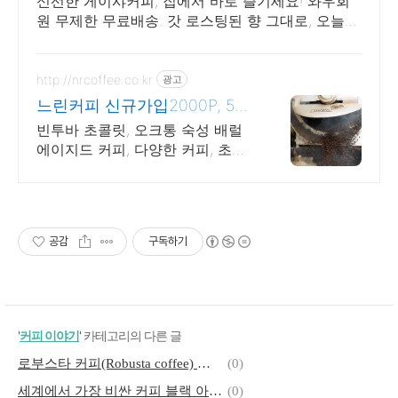
신선한 게이샤커피, 집에서 바로 즐기세요! 와우회
원 무제한 무료배송. 갓 로스팅된 향 그대로, 오늘주
문 내일도착으로 빠르게 받아보세요.
http://nrcoffee.co.kr
광고
느린커피 신규가입2000P, 5%
쿠폰
빈투바 초콜릿, 오크통 숙성 배럴
에이지드 커피, 다양한 커피, 초콜
릿 어워드 우승
공감
구독하기
'
커피 이야기
' 카테고리의 다른 글
로부스타 커피(Robusta coffee) 알아보기
(0)
세계에서 가장 비싼 커피 블랙 아이보리 커피
(0)