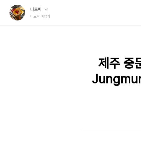
나토씨
나토씨 여행기
제주 중문
Jungmun