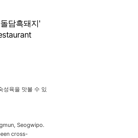
문 돌담흑돼지'
estaurant
 숙성육을 맛볼 수 있
Jungmun, Seogwipo.
been cross-