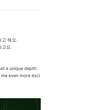
고 해요.
라고요.
eat a unique depth.
de me even more exci