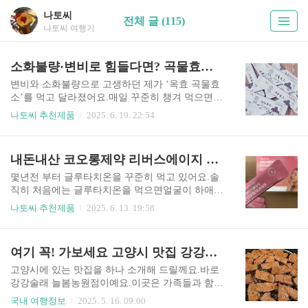
나토씨
전체 글 (115)
나토씨 여행기
소화불량·변비로 힘들다면? 곡물효소가 답일지도 몰라요
변비와 소화불량으로 고생하던 제가 ‘옥효 곡물효
소’를 먹고 달라졌어요.매일 꾸준히 챙겨 먹으면서
느낀 진짜 효과, 솔직한 후기를 공유합니다. 소화
나토씨 추천제품
2025. 6. 19. 22:54
안 될 때, 진짜 불편하잖아요?요즘처럼 바쁘고 끼
니를 제때 챙기기 힘든 생활 속에서,자주 속이 더부
룩하거나, 화장실 가는 게 어려운 분들, 정말 많죠?
내돈내산 코오롱제약 리버스에이지 글루타치온 가성비 좋아 맛좋아 매일 챙겨먹는 꿀템
저도 아침마다 변비로 고생하고, 식사 후엔 항상 속
이 불편해서매일같이 배를 손으로 문지르며 "도대
몇년전 부터 글루타치온을 꾸준히 먹고 있어요.솔
체 어떻게 해야 소화가 잘 될까?" 고민했어요. 효
직히 처음에는 글루타치온을 먹으면얼굴이 하애진
소, 먹을 필요 있을까? 효소를 챙겨먹기 시작한 지
다고 해서 먹기 시작했었죠.진짜로 하애지는건지
나토씨 추천제품
2025. 6. 13. 19:58
어느덧 1년이 넘었어요.처음엔 “먹는 것도 많은데,
도 모르고그냥 어디서 주워들은 얘기만으로 ㅋㅋ
굳이 효소까지?” 싶었지만,나이가 들수록 우리 몸
저는 다양한 글루타치온을 먹었어요.한가지 브랜
속의 자연 효소가 감소하고,그로 인해 소화불량, 장
드를 계속 먹는것 보다여기저기 다양하게 먹는게
여기 꼭! 가보세요 고양시 맛집 강강술래 늘봄농원점
내 독소, 피부 트러블, 비만 등 문제가 생긴다는 사
오히려 더 챙겨먹게 되더라고요. 이번 글루타치온
실을 알게 됐죠..
은코오롱제약 리버스에이지 글루타치온이예요. 제
고양시에 있는 맛집을 하나 소개해 드릴께요.바로
품선택이유브랜드파워코오롱제약이라는 브랜드
강강술래 늘봄농원점이예요.이곳은 가족들과 함께
파워가 있기에글루타치온도 잘 만들겠지 하는 믿
우연히 들렸다가 반해서 몇년째 꾸준히 가고 있는
국내 여행정보
2025. 5. 16. 09:00
음이 갔어요. 좋은성분 코오롱제약 글루타치온은