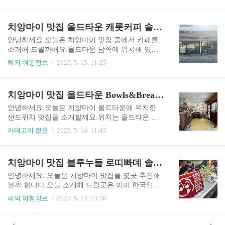
곳이랍니다. 강강술래 늘봄농원점경기도 고양시
순도 50% 미국산 글루타치온이 함유되어 있고요.
덕양구 호국로 1526-3 처음 갔던때가 아마 2019년?
저분자 피쉬콜라겐과 히알루론산, 영국산 비타민
쯤이었을꺼예요.돌아가신 아빠를 모셔둔 추모공원
치앙마이 맛집 올드타운 캐롯커피 솔직 후기
C, 미국산 화이트토마토 추출물프랑스산 엘라스
에 가족들과 함께 갔었다가근처에서 온가족이 식
틴, 비타민E, 18종의 아미노산 등이 함유되어 있어
사를 할만한 곳이 없을까 찾아보다가 가게 되었어
안녕하세요.오늘은 치앙마이 맛집 중에서 카페를
요.일단 외국산은 ..
요.예약없이 갔었는데 사람이 많아서 조금 대기를
소개해 드릴까해요.올드타운 남쪽에 위치해 있는
했다가 식사를 했었고요. 그 이후로는 미리 예약을
캐롯커피입니다. 치앙마이 캐롯 커피클릭해서 구
해외 여행정보
2025. 5. 15. 11:25
해두고 가서 식사를 했어요.강강술래 늘봄농원점
글맵으로 위치 확인하세요www.google.com 이곳은
은 돼지갈비 맛집이예요.정말 갈비가 입에서 살살
한국인에게 인기가 많은 곳이예요.그래서 저도 첫
녹아 내리는 느낌 ㅎㅎㅎ 어린 아이들도 70대 엄마
치앙마이 여행때는 일부러 가지 않았어요.한국인
치앙마이 맛집 올드타운 Bowls&Breads 또 먹고 싶은 샌드위치 맛집
도 온가족이 만장일치 맛있다고 한 거의 유일무이
에게 인기있는 곳만 찾아 다니는게 싫었거든요.그
한 곳이었죠.어떤때는 온가족이 너무 많..
땐 나만의 스타일로 여행을 하고 싶었기에 굳이 유
안녕하세요.오늘은 치앙마이 올드타운에 위치한
명하다는 곳은 덜 갔었던거 같아요. 그러다가 지난
샌드위치 맛집을 소개할께요.위치는 올드타운 남
11월에 가족 여행으로 다시 치앙마이에 갔을때 방
쪽에 위치해 있는데요.근처에 Buak Hard Public Par
카테고리 없음
2025. 5. 14. 11:45
문을 하게 되었어요.아무래도 가족이 여행을 하다
k 공원이 있어요.공원 바로 옆이라고 보시면 되요.
보니여러사람이 함께 갈수 있는 넓은 곳 위주로 갈
치앙마이 맛집 Bowls&Breads는건강한 식사빵을 만
수밖에 없었거든요. 저희 가족이 5박 6일 지냈던 숙
들어 파는 곳인데요.기본 빵을 판매도 하지만이 빵
치앙마이 맛집 블루누들 로띠빠데 솔직 후기
소가올드타운 서쪽 끝에 있었는데요.호텔에서 택
으로 다양한 샌드위치를 만들어 팔아요. 매장은 협
시를 타고 캐롯커피에서 커피와 디저트..
소한 편인데요.매장 내에서 식사를 할 수있는 테이
안녕하세요. 오늘은 치앙마이 맛집을 몇곳 추천해
블이 있기는 하지만 크지 않아요.1~2인이 앉아서
볼까 합니다.오늘 소개해 드릴곳은 이미 한국인들
먹을 수있는 정도의 테이블이 몇개있는데요.우리
사이에서 유명한 곳이죠바로 블루누들과 로띠빠데
해외 여행정보
2025. 5. 13. 13:36
나라 브런치 카페처럼 엄청 편안한 테이블과 의자
입니다. 너무나 유명한 곳이라서 치앙마이 여행을
가 아니라는점단체여행객들은 테이크아웃을 하셔
하신 분들이라면한번쯤은 가보셨을곳입니다.저도
야 합니다. 이곳은 매장내 식사보다는 테이크아웃
두번의 치앙마이 여행에서 한번씩 가보았던 곳입