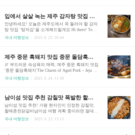
터보틀, 캠핑 머그까지—텀블러는 이제 단순한 음
료 용기가 아니라, 하나의 라이프스타일 아이템이
에요.그런데, 아직도 스탠리나 스타벅스 텀블러만
입에서 살살 녹는 제주 감자탕 맛집 탕자감 후기 Jeju Gamjatang Spot 'Tangjagam' Review
쓰고 계신가요?사실 저도 스탠리 텀블러와 스타벅
스 텀블러를 갖고있는데요. ㅋㅋ요즘 MZ세대 사이
안녕하세요! 오늘은 제주도에서 꼭 들러야 할 감자
에서 조용히 입소문 타고 있는 텀블러 브랜드,차코
탕 맛집 ‘탕자감’을 소개해드릴게요.Hi there! Toda
랩(ChakoLab)을 들어보셨나요? ✨ 심플하지만 감성
y, I’m sharing a must-visit gamjatang (pork bone stew)
국내 여행정보
2025. 6. 25. 10:44
적인 디자인차코랩 텀블러의 첫인상은 딱 한마디
spot in Jeju—Tangjagam! 감자탕 맛집 탕자감 - 제주
로 표현돼요."심플한데, 감각적이다."군더더기 없
여행 중 찾은 따뜻한 한식의 위로제주도에서의 짧
는 미니멀한 라인,과하지 않은 세련된 컬러감,책상
지만 알찬 호캉스를 즐기던 중, 쌀쌀한 저녁 공기에
제주 중문 흑돼지 맛집 중문 돌담흑돼지 - Jeju Jungmun Black Pork Restaurant ‘Jungmun Doldam Heukdwaeji’
위, 피트니스 센터, 캠핑 테이블 위 어디든 자연스
따뜻한 국물이 간절해졌어요.그래서 친구들과 찾
럽게 녹아드는 디자인..
은 곳이 바로 감자탕과 등갈비찜으로 소문난 ‘탕자
🍖 부드러운 숙성육의 매력, 제주 중문 흑돼지 맛집
감’이었답니다.특히 이곳은 등갈비 감자탕이 유명
'중문 돌담흑돼지'The Charm of Aged Pork – Jeju Ju
해 기대감을 안고 방문하게 되었어요. 결과적으로
ngmun Black Pork Restaurant ‘Jungmun Doldam Heuk
국내 여행정보
2025. 6. 24. 11:30
정말 훌륭한 선택이었답니다.During a cozy staycati
dwaeji’ 제주 여행을 갈 때마다 늘 빠지지 않는 것이
on in Jeju, the chilly evening breeze had us ..
바로 고기 식도락이죠.이번에는 서귀포 중문 쪽에
서 정말 만족스러운 흑돼지 맛집을 발견했어요.바
남이섬 맛집 추천 감칠맛 폭발한 할매춘천닭갈비 (Must-Try Nami Island Restaurant: Halmae Chuncheon Dakgalbi with 35 Years of Flavor)
로 **‘중문 돌담흑돼지’**라는 곳인데요, 330시간
교차숙성을 거친 흑돼지 숙성육을 맛볼 수 있어 고
남이섬 맛집 추천! 가평 현지인이 인정한 감칠맛,
기의 깊은 풍미가 인상적이었어요.Whenever I trave
할매춘천닭갈비남이섬 여행 계획 중이라면 절대
l to Jeju, indulging in pork dishes is a must.This time,
놓치면 안 되는 남이섬 맛집이 있습니다.바로 가평
국내 여행정보
2025. 6. 23. 13:13
I found an exceptionally satisfying black po..
닭갈비의 숨은 강자, 35년 전통을 자랑하는 할매춘
천닭갈비인데요.현지 친구가 강력 추천해 다녀온
곳으로, 감칠맛 가득한 닭갈비 맛에 감동했던 경험