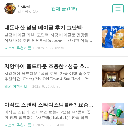
나토씨
전체 글 (115)
나토씨 여행기
내돈내산 널담 베이글 후기 고단백·저당 베이글로 건강한 식사 대용 추천
널담 베이글 리뷰: 고단백·저당 베이글로 건강한
식사 대용 추천 안녕하세요. 오늘은 건강한 식습관
을 추구하는 분들을 위해 널담 베이글을 소개하려
나토씨 추천제품
2025. 6. 27. 09:30
고 합니다.최근 다이어트와 건강 관리에 관심이 많
아지면서 ‘고단백·저당’ 제품에 대한 수요도 함께
늘고 있는데요. 널담 베이글은 이런 트렌드에 맞춰
치앙마이 올드타운 조용한 4성급 호텔 림 리조트 리뷰 Chiang Mai Old Town 4-Star Hotel – Perfect for Family Trips!
탄탄한 영양 밸런스를 자랑하는 베이글입니다. 내
돈 내산으로 벌써 몇번째 구매해서 먹는지 기억도
치앙마이 올드타운 4성급 호텔, 가족 여행 숙소로
안나는 널담베이글이예요.6월에만 네번 구매 ㅎㅎ
추천해요! Chiang Mai Old Town 4-Star Hotel – Perfe
ㅎ 1. 널담 베이글이란? 널담 베이글은 일반 베이글
ct for Family Trips! 치앙마이 여행을 다녀온 지 벌
해외 여행정보
2025. 6. 26. 09:30
과 달리 단백질 함량은 높이고, 당분은 낮춘 건강
써 수개월이 지났네요. 오늘은 3대 가족이 함께한
지향형 베이글이예요.특히 탄수화물 섭취를 줄이
치앙마이 여행에서 5박 6일 동안 머물렀던 호텔을
려는 분들이나 식사 대용 간식으로 활용하기 좋도
소개해보려 해요.It’s already been a few months since
아직도 스탠리 스타벅스텀블러? 요즘 MZ가 선택한 차코랩 텀블러 리뷰!
록 설계되었죠.고단백: 충분한 단백질 공급으로 포
our Chiang Mai trip. Back in November, we went on a
만감을 유지저당: 당 함량이 낮아..
5-night, 6-day family trip and stayed at a hotel that tur
아직도 스탠리, 스타벅스 텀블러?요즘 MZ들이 꽂
ned out to be the perfect choice for our multigeneratio
힌 진짜 텀블러는 ‘차코랩(ChakoLab)’ 요즘 텀블러
nal group – from a 70..
하나쯤은 다들 들고 다니죠.출근길 커피, 헬스장 워
나토씨 추천제품
2025. 6. 25. 14:00