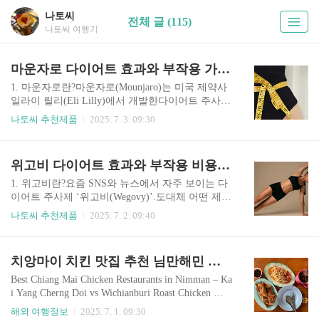
나토씨
전체 글 (115)
나토씨 여행기
마운자로 다이어트 효과와 부작용 가격 총정리
1. 마운자로란?마운자로(Mounjaro)는 미국 제약사
일라이 릴리(Eli Lilly)에서 개발한다이어트 주사제
이자 당뇨병 치료제입니다.주성분은 티제파타이드
나토씨 추천제품
2025. 7. 3. 09:30
(Tirzepatide)로, 기존의 세마글루타이드(GLP-1 유
사체)보다GIP(GLUCOSE-DEPENDENT INSULIN
OTROPIC POLYPEPTIDE)까지 함께 작용하는이중
위고비 다이어트 효과와 부작용 비용 총정리
인크레틴 기반 약물입니다. ✅ 요약: 마운자로는 G
LP-1과 GIP를 동시에 자극하여식욕을 억제하고,
1. 위고비란?요즘 SNS와 뉴스에서 자주 보이는 다
지방분해를 촉진하며, 혈당을 안정적으로 조절합
이어트 주사제 ‘위고비(Wegovy)’.도대체 어떤 제품
니다. 2. 마운자로의 주요 효과 마운자로는 체중 감
이길래 이렇게 인기를 끌고 있을까요?다이어트에
나토씨 추천제품
2025. 7. 2. 09:40
량뿐 아니라, 내장지방 제거 / 혈당 안정 / 인슐린
진심인 편이라 여러 자료를 찾아 알아보았어요. 위
민감도 개선까지 기대할 수 있습니다. 임상시험 데
고비는 덴마크 제약사 노보노디스크(Novo Nordisk)
이터 (SURMOUNT-1 기준)72주 복용 시 평균 체중
에서 개발한GLP-1 계열 비만 치료 주사제입니다.
치앙마이 치킨 맛집 추천 님만해민 로컬 맛집 까이앙청더이 vs 위치안부리 비교 리뷰
감량 22.5..
원래 당뇨병 치료제인 오젬픽(Ozempic)과 같은 성
분(세마글루타이드)을 사용하지만,위고비는 체중
Best Chiang Mai Chicken Restaurants in Nimman – Ka
감량 목적에 맞춰 용량을 높인 제품이에요. 2. 위고
i Yang Cherng Doi vs Wichianburi Roast Chicken 치
비 효과 (임상시험 결과 포함)가장 궁금한 건 진짜
앙마이 치킨 맛집 찾고 계신가요? 님만 지역의 현
해외 여행정보
2025. 7. 1. 09:30
살이 빠질까? 라는 점이죠.위고비는 단순한 식욕