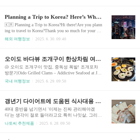
지 인기 맛집 까이앙 청더이와 위치안부리 로스트
억제제가 아닙니다.우리 몸의 포만감을 느끼게 하
치킨 솔직 후기와 사진, 위치까지 상세히 알려드립
는 GLP-1 호르몬을 모방해식사량을 줄이고 위 배
니다. 배달 팁과 추천 메뉴도 포함!Looking for the b
Planning a Trip to Korea? Here’s What NOT to Do
출 속도를 늦추는 방식으로 체중 감량을 유도합니
est chicken in Chiang Mai? Check out my honest revie
다.결국..
w of two local hotspots in Nimman—Kai Yang Cherng
🇰🇷 Planning a Trip to Korea?Hi there!Are you plann
Doi and Wichianburi Roast Chicken—with photos, me
ing to travel to Korea?Thank you so much for your int
nu tips, and delivery info. 🍗 ..
erest in Korean culture—whether it’s K-pop, K-drama
해외 여행정보
2025. 6. 30. 09:40
s, or K-food!Once you arrive, we’re pretty sure you’ll
fall in love with Korea.Today, I won’t be introducing
must-visit restaurants or sightseeing spots.Instead, I’d l
오이도 바다뷰 조개구이 한상차림 여긴 무조건 가야 해! Korean Seafood Heaven What to Eat in Oido? Try This Spot!
ike to share something just as important:"Things to be
mindful of when visi..
🐚 오이도 조개구이 맛집, 중독성 폭발! 조개포차
방문기Oido Grilled Clams – Addictive Seafood at Jog
ae Pocha 며칠 전, 친구들과 찜해둔 **오이도 조개
국내 여행정보
2025. 6. 29. 09:50
구이 맛집 ‘조개포차’**에 다녀왔어요.오이도항에
서 가까워 접근성도 좋고, 푸짐한 구성에 감탄했던
곳이라 이렇게 공유해보려고요.A few days ago, I vi
갱년기 다이어트에 도움된 식사대용 단백질쉐이크, 익스트림 곡물맛 내돈내산 후기
sited Jogae Pocha, a famous grilled clam restaurant in
Oido with my friends.It’s very close to Oido Port and
40대 중반을 넘기면서 '이제는 진짜 관리해야겠
offers generous portions—definitely worth sharing! 🌊
다'는 생각이 절로 들더라고요.특히 나잇살, 그리고
바닷바람 솔솔~ 오이도 조개포차 위치 & 외관Coast
갱년기 초기 증상이 겹치면서 몸이 붓고, 살도 쉽게
나토씨 추천제품
2025. 6. 28. 09:50
al Vi..
찌는 걸 느꼈습니다.하루가 다르게 무거워지는 몸,
저려오는 다리, 소화불량까지...이대로는 안 되겠다
싶어 식단 조절과 단백질 보충을 시작하게 됐어요.